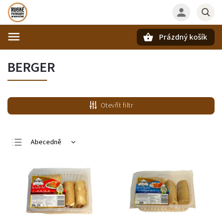
Prázdný košík
Hledat
BERGER
Otevřít filtr
Abecedně
Nejlevnější
Nejdražší
Nejprodávanější