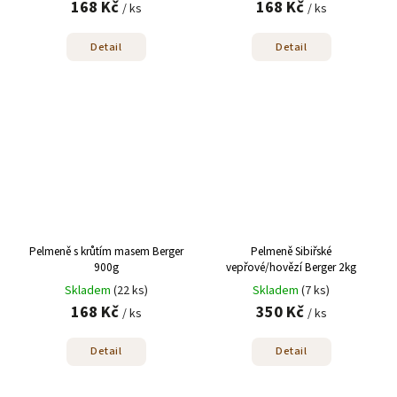
168 Kč
168 Kč
/ ks
/ ks
Detail
Detail
Pelmeně s krůtím masem Berger
Pelmeně Sibiřské
900g
vepřové/hovězí Berger 2kg
Skladem
(22 ks)
Skladem
(7 ks)
168 Kč
350 Kč
/ ks
/ ks
Detail
Detail