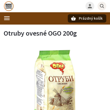
Prázdný košík
Hledat
Otruby ovesné OGO 200g