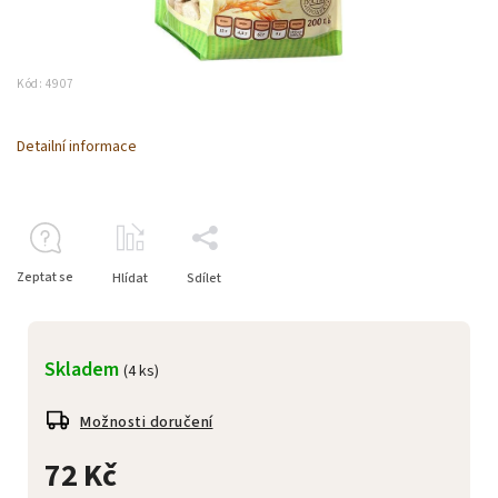
Kód:
4907
Detailní informace
Zeptat se
Hlídat
Sdílet
Skladem
(4 ks)
Možnosti doručení
72 Kč