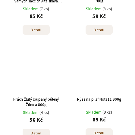
varných sáčcích Altajskaya
700g
skazka 400g 5*80g
Skladem
(7 ks)
Skladem
(8 ks)
85 Kč
59 Kč
Detail
Detail
Hrách žlutý loupaný půlený
Rýže na pilaf Nota11 900g
Žitnica 800g
Skladem
(9 ks)
Skladem
(4 ks)
89 Kč
56 Kč
Detail
Detail