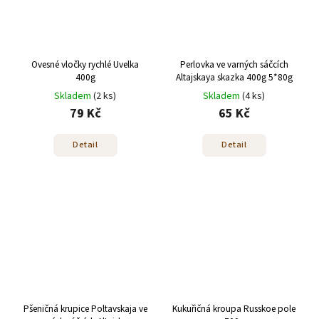
Ovesné vločky rychlé Uvelka
Perlovka ve varných sáčcích
400g
Altajskaya skazka 400g 5*80g
Skladem
(2 ks)
Skladem
(4 ks)
79 Kč
65 Kč
Detail
Detail
Pšeničná krupice Poltavskaja ve
Kukuřičná kroupa Russkoe pole