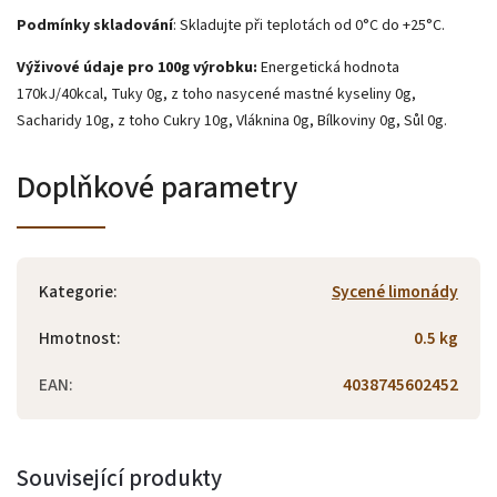
Podmínky skladování
: Skladujte při teplotách od 0°C do +25°C.
Výživové údaje pro 100g výrobku:
Energetická hodnota
170kJ/40kcal, Tuky 0g, z toho nasycené mastné kyseliny 0g,
Sacharidy 10g, z toho Cukry 10g, Vláknina 0g, Bílkoviny 0g, Sůl 0g.
Doplňkové parametry
Kategorie
:
Sycené limonády
Hmotnost
:
0.5 kg
EAN
:
4038745602452
Související produkty