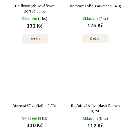
Hruškovo-jablková štáva
Kompot z višní Lackmann 940g
Zdravo 0,75L
Skladem
(7 ks)
Skladem
(1 ks)
175 Kč
132 Kč
Detail
Detail
Březová šťáva StaDar 0,73L
Rajčatová št'áva klasik Zdravo
0,75L
Skladem
(3 ks)
Skladem
(8 ks)
110 Kč
112 Kč